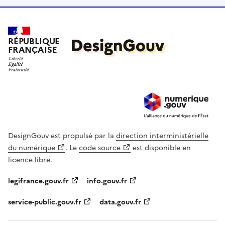
RÉPUBLIQUE
FRANÇAISE
DesignGouv est propulsé par la
direction interministérielle
du numérique
. Le
code source
est disponible en
licence libre.
legifrance.gouv.fr
info.gouv.fr
service-public.gouv.fr
data.gouv.fr