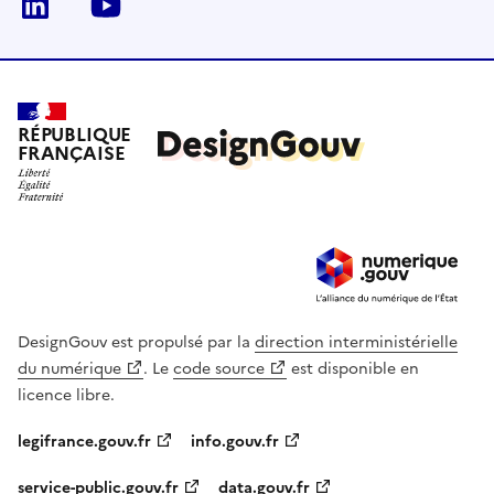
linkedin
youtube
RÉPUBLIQUE
FRANÇAISE
DesignGouv est propulsé par la
direction interministérielle
du numérique
. Le
code source
est disponible en
licence libre.
legifrance.gouv.fr
info.gouv.fr
service-public.gouv.fr
data.gouv.fr